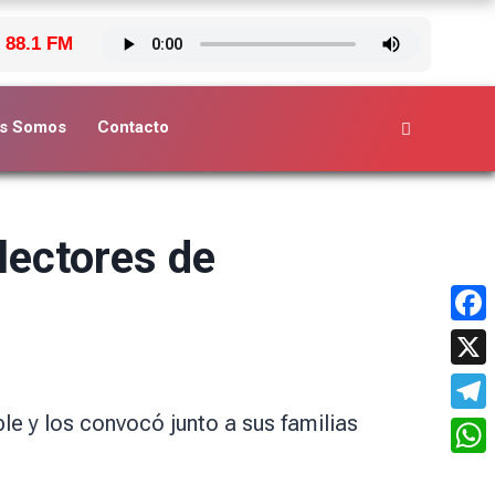
 88.1 FM
s Somos
Contacto
olectores de
Face
X
ble y los convocó junto a sus familias
Tele
What