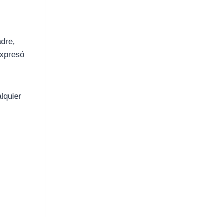
adre,
expresó
lquier
s