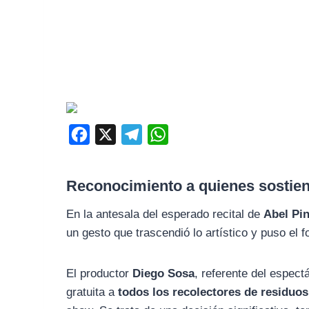
F
X
T
W
a
e
h
c
l
a
Reconocimiento a quienes sostiene
e
e
t
En la antesala del esperado recital de
Abel Pi
b
g
s
un gesto que trascendió lo artístico y puso el 
o
r
A
o
a
p
El productor
Diego Sosa
, referente del espect
k
m
p
gratuita a
todos los recolectores de residuos