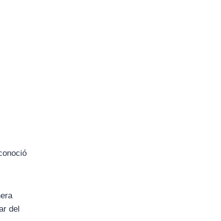
 conoció
nera
ar del