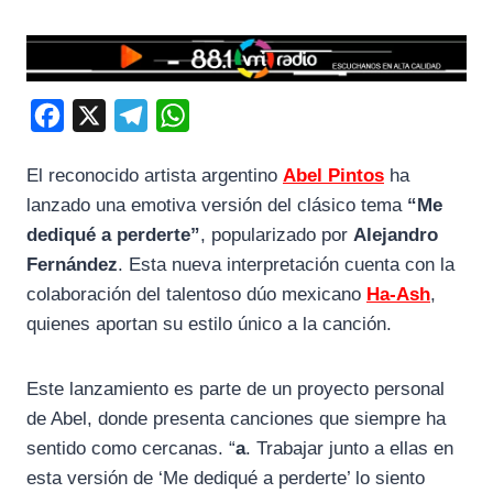
F
X
T
W
a
e
h
El reconocido artista argentino
Abel Pintos
ha
c
l
a
lanzado una emotiva versión del clásico tema
“Me
e
e
t
dediqué a perderte”
, popularizado por
Alejandro
b
g
s
Fernández
. Esta nueva interpretación cuenta con la
o
r
A
colaboración del talentoso dúo mexicano
Ha-Ash
,
o
a
p
quienes aportan su estilo único a la canción.
k
m
p
Este lanzamiento es parte de un proyecto personal
de Abel, donde presenta canciones que siempre ha
sentido como cercanas. “
a
. Trabajar junto a ellas en
esta versión de ‘Me dediqué a perderte’ lo siento