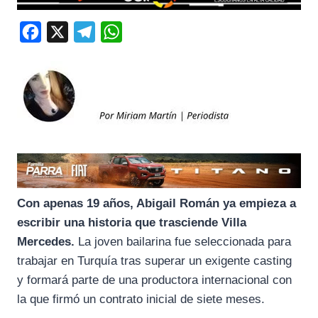
F
X
T
W
a
e
h
c
l
a
e
e
t
b
g
s
o
r
A
o
a
p
k
m
p
Con apenas 19 años, Abigail Román ya empieza a
escribir una historia que trasciende Villa
Mercedes.
La joven bailarina fue seleccionada para
trabajar en Turquía tras superar un exigente casting
y formará parte de una productora internacional con
la que firmó un contrato inicial de siete meses.