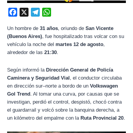
F
X
T
W
a
e
h
Un hombre de
31 años
, oriundo de
San Vicente
c
l
a
(Buenos Aires)
, fue hospitalizado tras volcar con su
e
e
t
vehículo la noche del
martes 12 de agosto
,
b
g
s
alrededor de las
21:30
.
o
r
A
o
a
p
Según informó la
Dirección General de Policía
k
m
p
Caminera y Seguridad Vial
, el conductor circulaba
en dirección sur–norte a bordo de un
Volkswagen
Gol Trend
. Al tomar una curva, por causas que se
investigan, perdió el control, despistó, chocó contra
el guardarrail y volcó sobre la banquina derecha, a
un kilómetro del empalme con la
Ruta Provincial 20
.