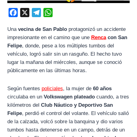
F
X
T
W
a
e
h
Una
vecina de San Pablo
protagonizó un accidente
c
l
a
impresionante en el camino que une
Renca
con San
e
e
t
Felipe
, donde, pese a los múltiples tumbos del
b
g
s
vehículo, logró salir sin un rasguño. El hecho tuvo
o
r
A
lugar la mañana del miércoles, aunque se conoció
o
a
p
públicamente en las últimas horas.
k
m
p
Según fuentes
policiales
, la mujer de
60 años
circulaba en un
Volkswagen plateado
cuando, a tres
kilómetros del
Club Náutico y Deportivo San
Felipe
, perdió el control del volante. El vehículo salió
de la calzada, volcó sobre la banquina y dio varios
tumbos hasta detenerse en un campo, detrás de un