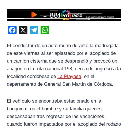
F
X
T
W
a
e
h
El conductor de un auto murió durante la madrugada
c
l
a
de este viernes al ser aplastado por el acoplado de
e
e
t
un camión cisterna que se desprendió y provocó un
b
g
s
apagón en la ruta nacional 158, cerca del ingreso a la
o
r
A
localidad cordobesa de
La Playosa
, en el
o
a
p
departamento de General San Martín de Córdoba.
k
m
p
El vehículo se encontraba estacionado en la
banquina con el hombre y su familia quienes
descansaban tras regresar de las vacaciones,
cuando fueron impactados por el acoplado del rodado