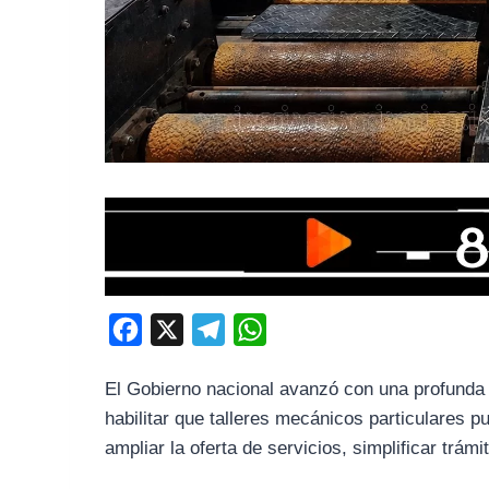
F
X
T
W
a
e
h
El Gobierno nacional avanzó con una profunda 
c
l
a
habilitar que talleres mecánicos particulares 
e
e
t
ampliar la oferta de servicios, simplificar trá
b
g
s