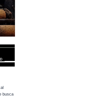
al
ue busca