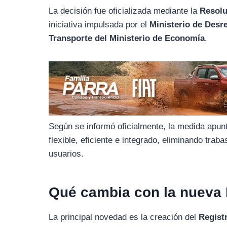
o
r
A
La decisión fue oficializada mediante la
Resolu
o
a
p
iniciativa impulsada por el
Ministerio de Desr
k
m
p
Transporte del Ministerio de Economía
.
Según se informó oficialmente, la medida apu
flexible, eficiente e integrado, eliminando tra
usuarios.
Qué cambia con la nueva
La principal novedad es la creación del
Regist