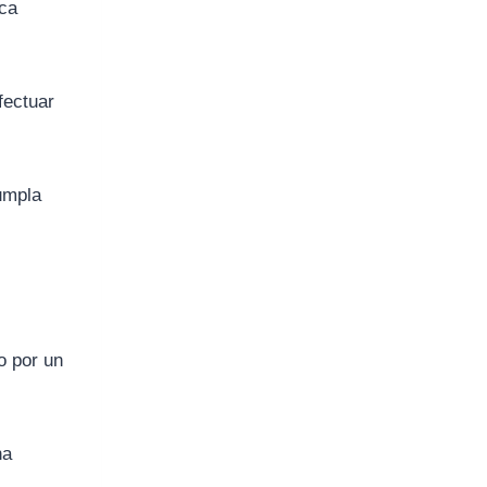
ica
fectuar
cumpla
o por un
na