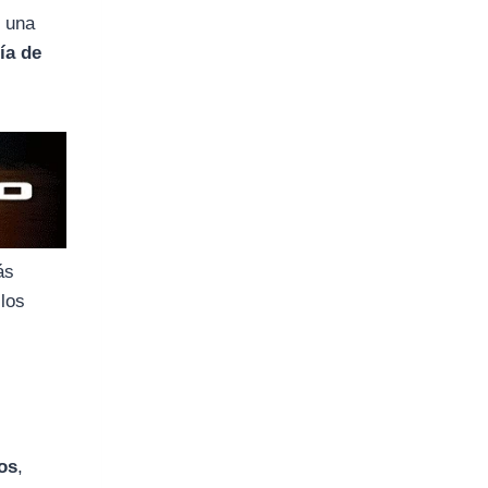
e una
ía de
ás
 los
los
,