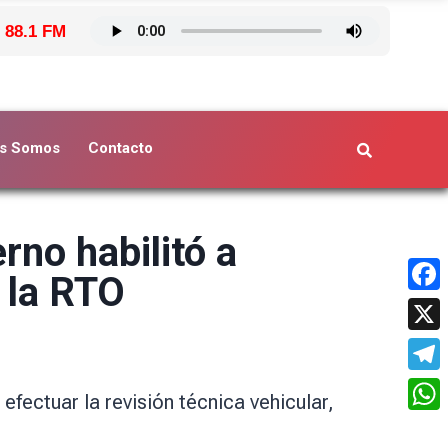
 88.1 FM
s Somos
Contacto
rno habilitó a
r la RTO
Face
X
Tele
fectuar la revisión técnica vehicular,
What