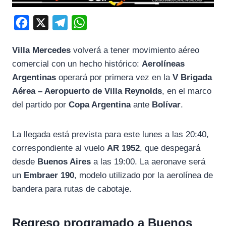
F
X
T
W
a
e
h
Villa Mercedes
volverá a tener movimiento aéreo
c
l
a
comercial con un hecho histórico:
Aerolíneas
e
e
t
Argentinas
operará por primera vez en la
V Brigada
b
g
s
Aérea – Aeropuerto de Villa Reynolds
, en el marco
o
r
A
del partido por
Copa Argentina
ante
Bolívar
.
o
a
p
k
m
p
La llegada está prevista para este lunes a las 20:40,
correspondiente al vuelo
AR 1952
, que despegará
desde
Buenos Aires
a las 19:00. La aeronave será
un
Embraer 190
, modelo utilizado por la aerolínea de
bandera para rutas de cabotaje.
Regreso programado a Buenos