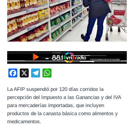
F
X
T
W
a
e
h
La AFIP suspendió por 120 días corridos la
c
l
a
percepción del Impuesto a las Ganancias y del IVA
e
e
t
para mercaderías importadas, que incluyen
b
g
s
productos de la canasta básica como alimentos y
o
r
A
medicamentos.
o
a
p