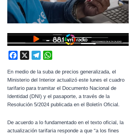
F
X
T
W
a
e
h
En medio de la suba de precios generalizada, el
c
l
a
Ministerio del Interior actualizó este lunes el cuadro
e
e
t
tarifario para tramitar el Documento Nacional de
b
g
s
Identidad (DNI) y el pasaporte, a través de la
o
r
A
Resolución 5/2024 publicada en el Boletín Oficial.
o
a
p
k
m
p
De acuerdo a lo fundamentado en el texto oficial, la
actualización tarifaria responde a que “a los fines