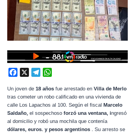
F
X
T
W
a
e
h
Un joven de
18 años
fue arrestado en
Villa de Merlo
c
l
a
tras cometer un robo calificado en una vivienda de
e
e
t
calle Los Lapachos al 100. Según el fiscal
Marcelo
b
g
s
Saldaño,
el sospechoso
forzó una ventana, i
ngresó
o
r
A
al domicilio y robó una mochila que contenía
o
a
p
dólares, euros. y pesos argentinos
. Su arresto se