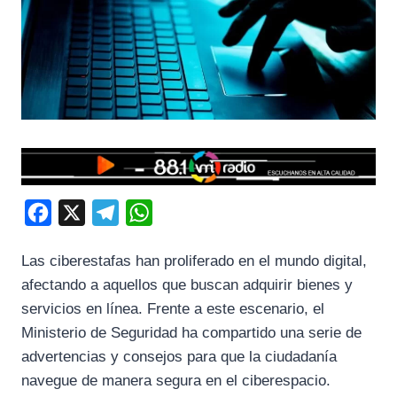
F
X
T
W
a
e
h
Las ciberestafas han proliferado en el mundo digital,
c
l
a
afectando a aquellos que buscan adquirir bienes y
e
e
t
servicios en línea. Frente a este escenario, el
b
g
s
Ministerio de Seguridad ha compartido una serie de
o
r
A
advertencias y consejos para que la ciudadanía
o
a
p
navegue de manera segura en el ciberespacio.