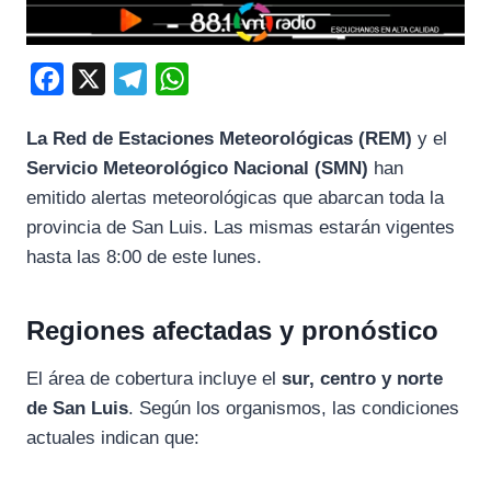
F
X
T
W
a
e
h
La Red de Estaciones Meteorológicas (REM)
y el
c
l
a
Servicio Meteorológico Nacional (SMN)
han
e
e
t
emitido alertas meteorológicas que abarcan toda la
b
g
s
provincia de San Luis. Las mismas estarán vigentes
o
r
A
hasta las 8:00 de este lunes.
o
a
p
k
m
p
Regiones afectadas y pronóstico
El área de cobertura incluye el
sur, centro y norte
de San Luis
. Según los organismos, las condiciones
actuales indican que: