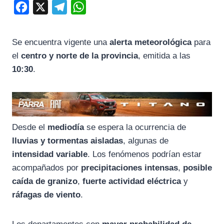
F
X
T
W
a
e
h
c
l
a
Se encuentra vigente una
alerta meteorológica
para
e
e
t
el
centro y norte de la provincia
, emitida a las
b
g
s
10:30
.
o
r
A
o
a
p
k
m
p
Desde el
mediodía
se espera la ocurrencia de
lluvias y tormentas aisladas
, algunas de
intensidad variable
. Los fenómenos podrían estar
acompañados por
precipitaciones intensas
,
posible
caída de granizo
,
fuerte actividad eléctrica
y
ráfagas de viento
.