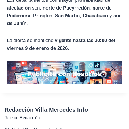
Los departamentos con
mayor probabilidad de
afectación
son:
norte de Pueyrredón
,
norte de
Pedernera
,
Pringles
,
San Martín
,
Chacabuco
y
sur
de Junín
.
La alerta se mantiene
vigente hasta las 20:00 del
viernes 9 de enero de 2026
.
Redacción Villa Mercedes Info
Jefe de Redacción