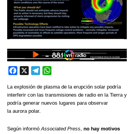
F
X
T
W
a
e
h
La explosión de plasma de la erupción solar podría
c
l
a
interferir con las transmisiones de radio en la Tierra y
e
e
t
podría generar nuevos lugares para observar
b
g
s
la aurora polar.
o
r
A
o
a
p
Según informó
Associated Press
,
no hay motivos
k
m
p