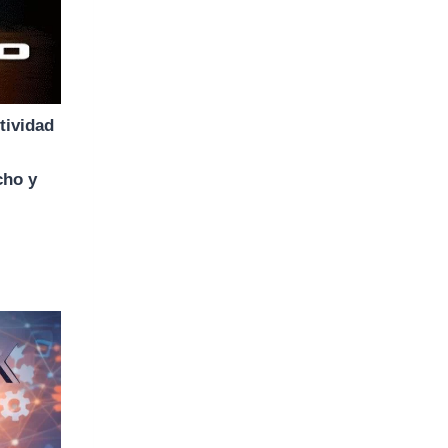
ctividad
cho y