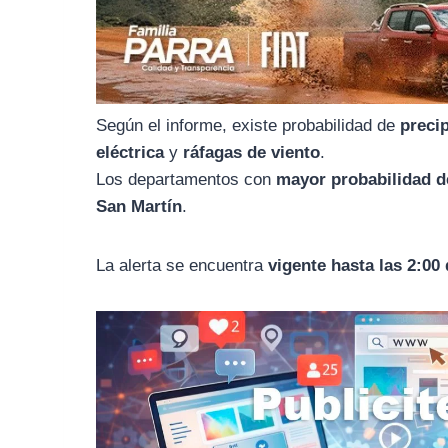
o
r
A
o
a
p
k
m
p
Según el informe, existe probabilidad de
preci
eléctrica
y
ráfagas de viento
.
Los departamentos con
mayor probabilidad d
San Martín
.
La alerta se encuentra
vigente hasta las 2:00