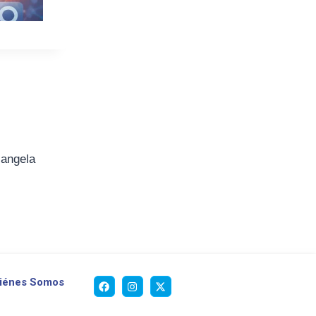
iangela
iénes Somos