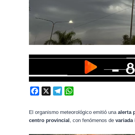
F
X
T
W
a
e
h
c
l
a
El organismo meteorológico emitió una
alerta 
e
e
t
centro provincial
, con fenómenos de
variada
b
g
s