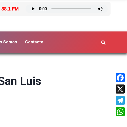
 88.1 FM
s Somos
Contacto
 San Luis
Face
X
Tele
What