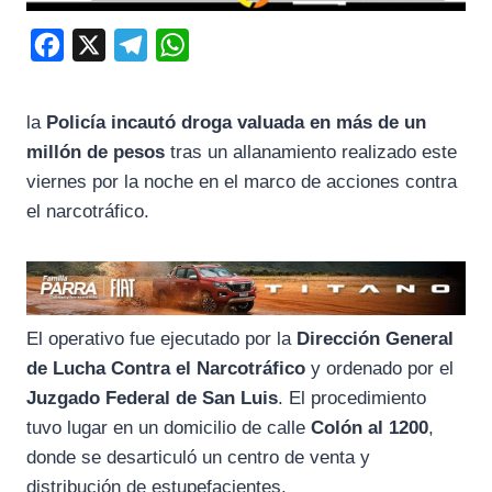
F
X
T
W
a
e
h
c
l
a
la
Policía incautó droga valuada en más de un
e
e
t
millón de pesos
tras un allanamiento realizado este
b
g
s
viernes por la noche en el marco de acciones contra
o
r
A
el narcotráfico.
o
a
p
k
m
p
El operativo fue ejecutado por la
Dirección General
de Lucha Contra el Narcotráfico
y ordenado por el
Juzgado Federal de San Luis
. El procedimiento
tuvo lugar en un domicilio de calle
Colón al 1200
,
donde se desarticuló un centro de venta y
distribución de estupefacientes.