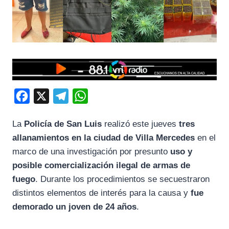
F
X
T
W
a
e
h
La
Policía de San Luis
realizó este jueves
tres
c
l
a
allanamientos en la ciudad de Villa Mercedes
en el
e
e
t
marco de una investigación por presunto
uso y
b
g
s
posible comercialización ilegal de armas de
o
r
A
fuego
. Durante los procedimientos se secuestraron
o
a
p
distintos elementos de interés para la causa y
fue
k
m
p
demorado un joven de 24 años
.