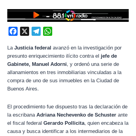
F
X
T
W
a
e
h
La
Justicia federal
avanzó en la investigación por
c
l
a
presunto enriquecimiento ilícito contra el
jefe de
e
e
t
Gabinete, Manuel Adorni
, y ordenó una serie de
b
g
s
allanamientos en tres inmobiliarias vinculadas a la
o
r
A
compra de uno de sus inmuebles en la Ciudad de
o
a
p
Buenos Aires.
k
m
p
El procedimiento fue dispuesto tras la declaración de
la escribana
Adriana Nechevenko de Schuster
ante
el fiscal federal
Gerardo Pollicita
, quien encabeza la
causa y busca identificar a los intermediarios de la