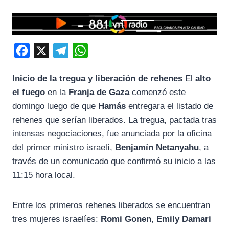
F
X
T
W
a
e
h
Inicio de la tregua y liberación de rehenes
El
alto
c
l
a
el fuego
en la
Franja de Gaza
comenzó este
e
e
t
domingo luego de que
Hamás
entregara el listado de
b
g
s
rehenes que serían liberados. La tregua, pactada tras
o
r
A
intensas negociaciones, fue anunciada por la oficina
o
a
p
del primer ministro israelí,
Benjamín Netanyahu
, a
k
m
p
través de un comunicado que confirmó su inicio a las
11:15 hora local.
Entre los primeros rehenes liberados se encuentran
tres mujeres israelíes:
Romi Gonen
,
Emily Damari