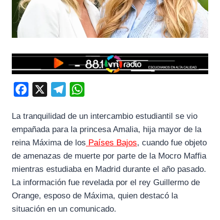
F
X
T
W
a
e
h
La tranquilidad de un intercambio estudiantil se vio
c
l
a
empañada para la princesa Amalia, hija mayor de la
e
e
t
reina Máxima de los
Países Bajos
, cuando fue objeto
b
g
s
de amenazas de muerte por parte de la Mocro Maffia
o
r
A
mientras estudiaba en Madrid durante el año pasado.
o
a
p
La información fue revelada por el rey Guillermo de
k
m
p
Orange, esposo de Máxima, quien destacó la
situación en un comunicado.