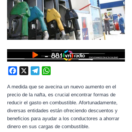
F
X
T
W
a
e
h
A medida que se avecina un nuevo aumento en el
c
l
a
precio de la nafta, es crucial encontrar formas de
e
e
t
reducir el gasto en combustible. Afortunadamente,
b
g
s
diversas entidades están ofreciendo descuentos y
o
r
A
beneficios para ayudar a los conductores a ahorrar
o
a
p
dinero en sus cargas de combustible.