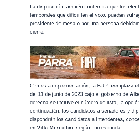
o
r
A
La disposición también contempla que los elect
o
a
p
temporales que dificulten el voto, puedan sufr
k
m
p
presidente de mesa o por una persona debidamen
cierre.
Con esta implementación, la BUP reemplaza e
del 11 de junio de 2023 bajo el gobierno de
Alb
derecha se incluye el número de lista, la opción 
continuación, los candidatos a senadores y di
dispondrán los candidatos a intendentes, conce
en
Villa Mercedes
, según corresponda.