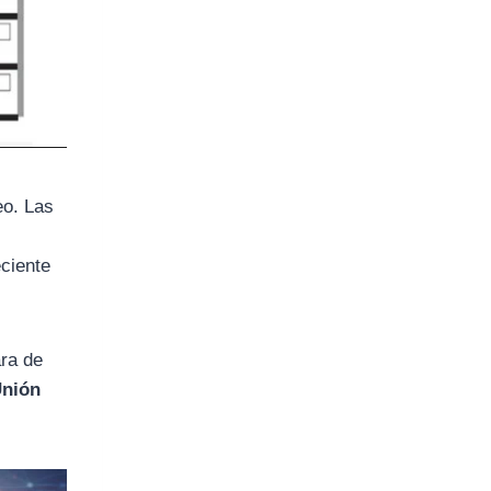
eo. Las
eciente
ara de
nión