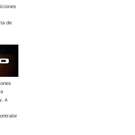
diciones
cta de
ciones
 a
y, a
ontralor