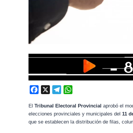
F
X
T
W
a
e
h
El
Tribunal Electoral Provincial
aprobó el mo
c
l
a
elecciones provinciales y municipales del
11 d
e
e
t
que se establecen la distribución de filas, col
b
g
s