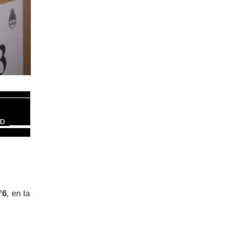
°6
, en la