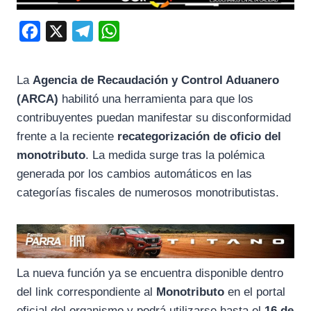
F
X
T
W
a
e
h
c
l
a
La
Agencia de Recaudación y Control Aduanero
e
e
t
(ARCA)
habilitó una herramienta para que los
b
g
s
contribuyentes puedan manifestar su disconformidad
o
r
A
frente a la reciente
recategorización de oficio del
monotributo
. La medida surge tras la polémica
o
a
p
generada por los cambios automáticos en las
k
m
p
categorías fiscales de numerosos monotributistas.
La nueva función ya se encuentra disponible dentro
del link correspondiente al
Monotributo
en el portal
oficial del organismo y podrá utilizarse hasta el
16 de