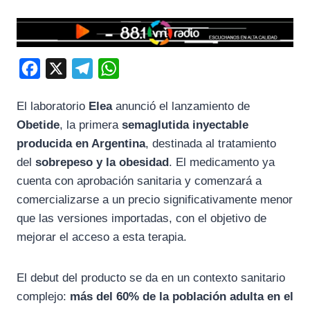
F
X
T
W
a
e
h
El laboratorio
Elea
anunció el lanzamiento de
c
l
a
Obetide
, la primera
semaglutida inyectable
e
e
t
producida en Argentina
, destinada al tratamiento
b
g
s
del
sobrepeso y la obesidad
. El medicamento ya
o
r
A
cuenta con aprobación sanitaria y comenzará a
o
a
p
comercializarse a un precio significativamente menor
k
m
p
que las versiones importadas, con el objetivo de
mejorar el acceso a esta terapia.
El debut del producto se da en un contexto sanitario
complejo:
más del 60% de la población adulta en el