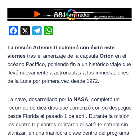
F
X
T
W
a
e
h
La misión Artemis II culminó con éxito este
c
l
a
viernes
tras el amerizaje de la cápsula
Orión
en el
e
e
t
océano Pacífico, poniendo fin a un histórico viaje que
b
g
s
llevó nuevamente a astronautas a las inmediaciones
o
r
A
de la Luna por primera vez desde 1972.
o
a
p
k
m
p
La nave, desarrollada por la
NASA
, completó un
recorrido de diez días que comenzó con su despegue
desde Florida el pasado 1 de abril. Durante la misión,
los cuatro tripulantes orbitaron el satélite natural sin
alunizar, en una maniobra clave dentro del programa