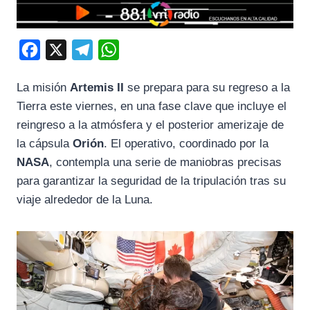
F
X
T
W
a
e
h
La misión
Artemis II
se prepara para su regreso a la
c
l
a
Tierra este viernes, en una fase clave que incluye el
e
e
t
reingreso a la atmósfera y el posterior amerizaje de
b
g
s
la cápsula
Orión
. El operativo, coordinado por la
o
r
A
NASA
, contempla una serie de maniobras precisas
o
a
p
para garantizar la seguridad de la tripulación tras su
k
m
p
viaje alrededor de la Luna.