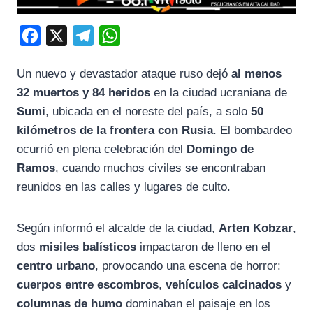
F
X
T
W
a
e
h
Un nuevo y devastador ataque ruso dejó
al menos
c
l
a
32 muertos y 84 heridos
en la ciudad ucraniana de
e
e
t
Sumi
, ubicada en el noreste del país, a solo
50
b
g
s
kilómetros de la frontera con Rusia
. El bombardeo
o
r
A
ocurrió en plena celebración del
Domingo de
o
a
p
Ramos
, cuando muchos civiles se encontraban
k
m
p
reunidos en las calles y lugares de culto.
Según informó el alcalde de la ciudad,
Arten Kobzar
,
dos
misiles balísticos
impactaron de lleno en el
centro urbano
, provocando una escena de horror:
cuerpos entre escombros
,
vehículos calcinados
y
columnas de humo
dominaban el paisaje en los