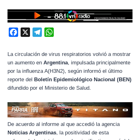
F
X
T
W
a
e
h
c
l
a
La circulación de virus respiratorios volvió a mostrar
e
e
t
un aumento en
Argentina
, impulsada principalmente
b
g
s
por la influenza A(H3N2), según informó el último
o
r
A
reporte del
Boletín Epidemiológico Nacional (BEN)
difundido por el Ministerio de Salud.
o
a
p
k
m
p
De acuerdo al informe al que accedió la agencia
Noticias Argentinas
, la positividad de esta