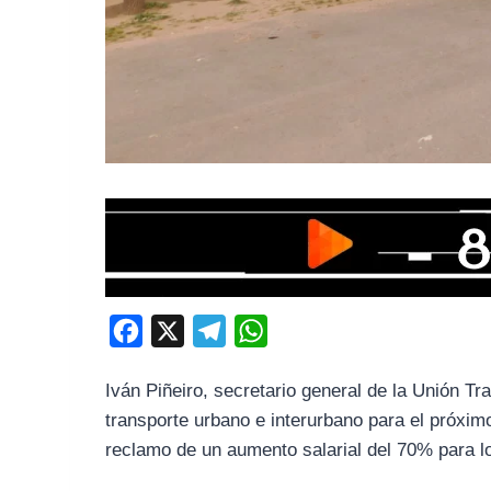
F
X
T
W
a
e
h
Iván Piñeiro, secretario general de la Unión Tr
c
l
a
transporte urbano e interurbano para el próxi
e
e
t
reclamo de un aumento salarial del 70% para lo
b
g
s