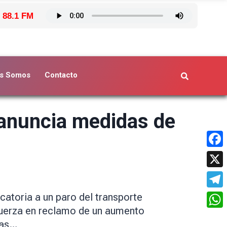
 88.1 FM
s Somos
Contacto
 anuncia medidas de
Face
X
Tele
catoria a un paro del transporte
fuerza en reclamo de un aumento
What
las…