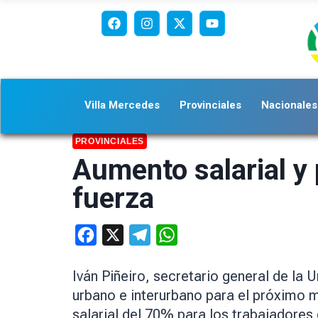
Villa Mercedes
Provinciales
Nacionales
PROVINCIALES
Aumento salarial y
fuerza
Facebook
X
Telegram
WhatsApp
Iván Piñeiro, secretario general de la
urbano e interurbano para el próximo 
salarial del 70% para los trabajadores 