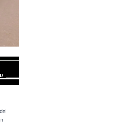
del
en