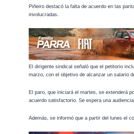
o
r
A
Piñeiro destacó la falta de acuerdo en las pari
o
a
p
involucradas.
k
m
p
El dirigente sindical señaló que el petitorio 
marzo, con el objetivo de alcanzar un salario d
El paro, que iniciará el martes, se extenderá p
acuerdo satisfactorio. Se espera una audiencia 
Además, se informó que a partir del lunes el c