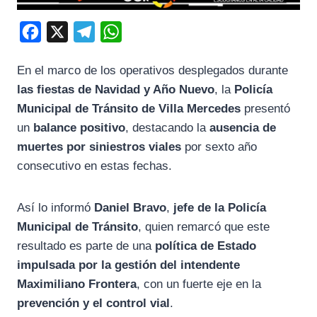
F
X
T
W
a
e
h
En el marco de los operativos desplegados durante
c
l
a
las fiestas de Navidad y Año Nuevo
, la
Policía
e
e
t
Municipal de Tránsito de Villa Mercedes
presentó
b
g
s
un
balance positivo
, destacando la
ausencia de
o
r
A
muertes por siniestros viales
por sexto año
o
a
p
consecutivo en estas fechas.
k
m
p
Así lo informó
Daniel Bravo
,
jefe de la Policía
Municipal de Tránsito
, quien remarcó que este
resultado es parte de una
política de Estado
impulsada por la gestión del intendente
Maximiliano Frontera
, con un fuerte eje en la
prevención y el control vial
.