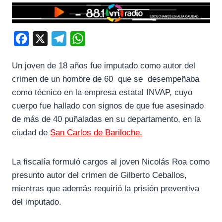
F
X
T
W
a
e
h
Un joven de 18 años fue imputado como autor del
c
l
a
crimen de un hombre de 60 que se desempeñaba
e
e
t
como técnico en la empresa estatal INVAP, cuyo
b
g
s
cuerpo fue hallado con signos de que fue asesinado
o
r
A
de más de 40 puñaladas en su departamento, en la
o
a
p
ciudad de
San Carlos de Bariloche.
k
m
p
La fiscalía formuló cargos al joven Nicolás Roa como
presunto autor del crimen de Gilberto Ceballos,
mientras que además requirió la prisión preventiva
del imputado.