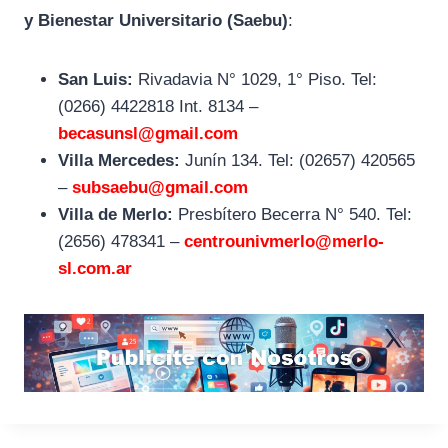
y Bienestar Universitario (Saebu)
:
San Luis:
Rivadavia N° 1029, 1° Piso. Tel:
(0266) 4422818 Int. 8134 –
becasunsl@gmail.com
Villa Mercedes:
Junín 134. Tel: (02657) 420565
–
subsaebu@gmail.com
Villa de Merlo:
Presbítero Becerra N° 540. Tel:
(2656) 478341 –
centrounivmerlo@merlo-
sl.com.ar