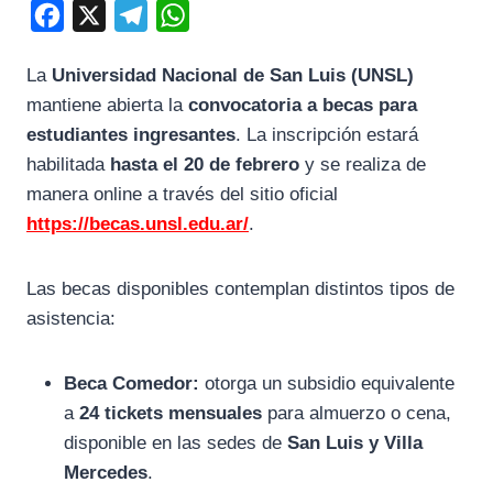
F
X
T
W
a
e
h
La
Universidad Nacional de San Luis (UNSL)
c
l
a
mantiene abierta la
convocatoria a becas para
e
e
t
estudiantes ingresantes
. La inscripción estará
b
g
s
habilitada
hasta el 20 de febrero
y se realiza de
o
r
A
manera online a través del sitio oficial
o
a
p
https://becas.unsl.edu.ar/
.
k
m
p
Las becas disponibles contemplan distintos tipos de
asistencia:
Beca Comedor:
otorga un subsidio equivalente
a
24 tickets mensuales
para almuerzo o cena,
disponible en las sedes de
San Luis y Villa
Mercedes
.