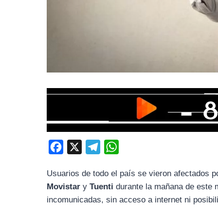
F
X
T
W
a
e
h
Usuarios de todo el país se vieron afectados 
c
l
a
Movistar
y
Tuenti
durante la mañana de este m
e
e
t
incomunicadas, sin acceso a internet ni posibil
b
g
s