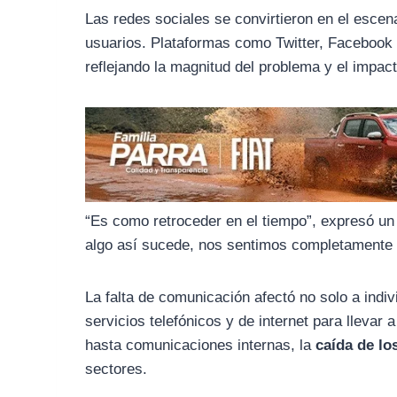
o
r
A
Las redes sociales se convirtieron en el escena
o
a
p
usuarios. Plataformas como Twitter, Facebook
k
m
p
reflejando la magnitud del problema y el impact
“Es como retroceder en el tiempo”, expresó un
algo así sucede, nos sentimos completamente 
La falta de comunicación afectó no solo a ind
servicios telefónicos y de internet para lleva
hasta comunicaciones internas, la
caída de lo
sectores.