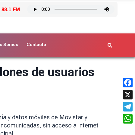
 88.1 FM
s Somos
Contacto
llones de usuarios
Face
X
Tele
nía y datos móviles de Movistar y
 incomunicadas, sin acceso a internet
What
ncipal…