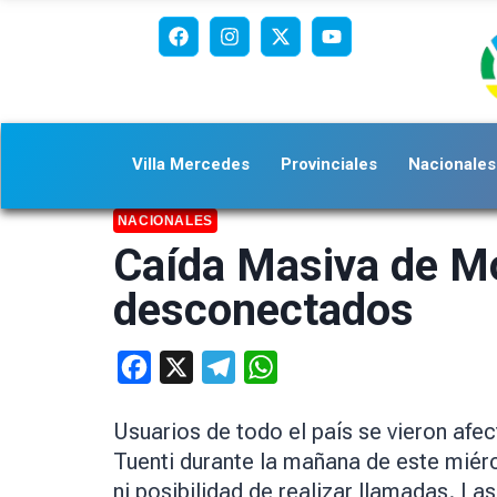
Villa Mercedes
Provinciales
Nacionales
NACIONALES
Caída Masiva de Mov
desconectados
Facebook
X
Telegram
WhatsApp
Usuarios de todo el país se vieron afec
Tuenti durante la mañana de este miérc
ni posibilidad de realizar llamadas. La