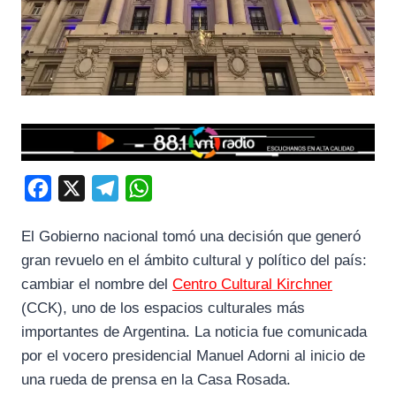
F
X
T
W
a
e
h
El Gobierno nacional tomó una decisión que generó
c
l
a
gran revuelo en el ámbito cultural y político del país:
e
e
t
cambiar el nombre del
Centro Cultural Kirchner
b
g
s
(CCK), uno de los espacios culturales más
o
r
A
importantes de Argentina. La noticia fue comunicada
o
a
p
por el vocero presidencial Manuel Adorni al inicio de
k
m
p
una rueda de prensa en la Casa Rosada.