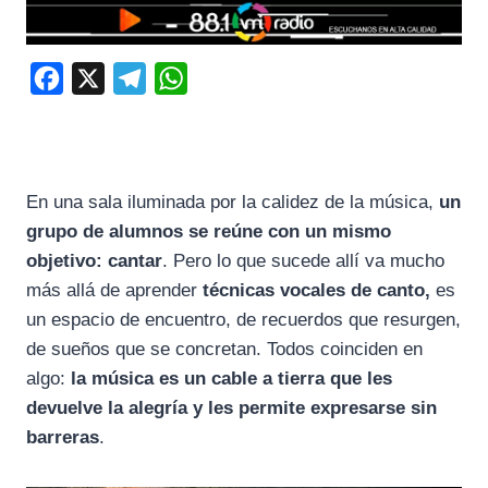
F
X
T
W
a
e
h
c
l
a
e
e
t
En una sala iluminada por la calidez de la música,
un
b
g
s
grupo de alumnos se reúne con un mismo
o
r
A
objetivo: cantar
. Pero lo que sucede allí va mucho
o
a
p
más allá de aprender
técnicas vocales de canto,
es
k
m
p
un espacio de encuentro, de recuerdos que resurgen,
de sueños que se concretan. Todos coinciden en
algo:
la música es un cable a tierra que les
devuelve la alegría y les permite expresarse sin
barreras
.