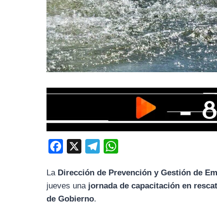
F
X
T
W
a
e
h
La
Dirección de Prevención y Gestión de E
c
l
a
jueves una
jornada de capacitación en resca
e
e
t
de Gobierno
.
b
g
s