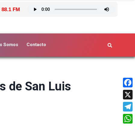
 88.1 FM
s Somos
Contacto
as de San Luis
Face
X
Tele
What