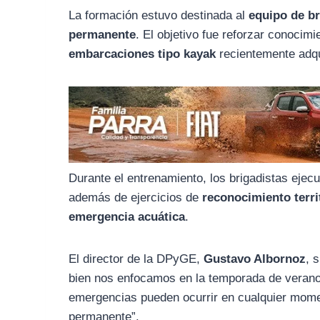
o
r
A
La formación estuvo destinada al
equipo de br
o
a
p
permanente
. El objetivo fue reforzar conocim
k
m
p
embarcaciones tipo kayak
recientemente adqui
Durante el entrenamiento, los brigadistas eje
además de ejercicios de
reconocimiento terri
emergencia acuática
.
El director de la DPyGE,
Gustavo Albornoz
, 
bien nos enfocamos en la temporada de verano
emergencias pueden ocurrir en cualquier mome
permanente”.