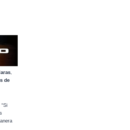
laras
,
es de
 “Si
s
manera