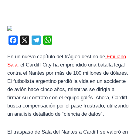
F
X
T
W
a
e
h
En un nuevo capítulo del trágico destino de
Emiliano
c
l
a
Sala
, el Cardiff City ha emprendido una batalla legal
e
e
t
contra el Nantes por más de 100 millones de dólares.
b
g
s
El futbolista argentino perdió la vida en un accidente
o
r
A
de avión hace cinco años, mientras se dirigía a
o
a
p
firmar su contrato con el equipo galés. Ahora, Cardiff
k
m
p
busca compensación por el pase frustrado, utilizando
un análisis detallado de “ciencia de datos”.
El traspaso de Sala del Nantes a Cardiff se valoró en