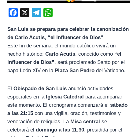
F
X
T
W
a
e
h
San Luis se prepara para celebrar la canonización
c
l
a
de Carlo Acutis, “el influencer de Dios”
e
e
t
Este fin de semana, el mundo católico vivirá un
b
g
s
hecho histórico:
Carlo Acutis
, conocido como
“el
o
r
A
influencer de Dios”
, será proclamado Santo por el
o
a
p
papa León XIV en la
Plaza San Pedro
del Vaticano.
k
m
p
El
Obispado de San Luis
anunció actividades
especiales en la
Iglesia Catedral
para acompañar
este momento. El cronograma comenzará el
sábado
a las 21:15
con una vigilia, oración, testimonios y
veneración de reliquias. La
Misa central
se
celebrará el
domingo a las 11:30
, presidida por el