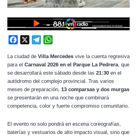
F
X
T
W
a
e
h
La ciudad de
Villa Mercedes
vive la cuenta regresiva
c
l
a
para el
Carnaval 2026 en el Parque La Pedrera
, que
e
e
t
se desarrollará este sábado desde las
21:30
en el
b
g
s
autódromo del complejo provincial. Tras varios
o
r
A
meses de preparación,
13 comparsas y dos murgas
o
a
p
se presentarán en una noche que combinará
k
m
p
competencia, color y fuerte compromiso comunitario.
El evento no solo pondrá en escena coreografías,
baterías y vestuarios de alto impacto visual, sino que