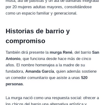
musa, ala de pasistas y un ala de bahianas integrada
por 20 mujeres adultas mayores, consolidándose
como un espacio familiar y generacional.
Historias de barrio y
compromiso
También dirá presente la
murga René
, del barrio
San
Antonio
, que funciona desde hace más de cinco
años. El nombre homenajea a la madre de su
fundadora,
Amanda García
, quien además sostiene
un comedor comunitario que asiste a unas
520
personas
.
La murga nació como una respuesta social: ofrecer a
los chicos del barrio una alternativa artística y