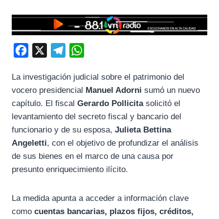
F
X
T
W
a
e
h
La investigación judicial sobre el patrimonio del
c
l
a
vocero presidencial
Manuel Adorni
sumó un nuevo
e
e
t
capítulo. El fiscal
Gerardo Pollicita
solicitó el
b
g
s
levantamiento del secreto fiscal y bancario del
o
r
A
funcionario y de su esposa,
Julieta Bettina
o
a
p
Angeletti
, con el objetivo de profundizar el análisis
k
m
p
de sus bienes en el marco de una causa por
presunto enriquecimiento ilícito.
La medida apunta a acceder a información clave
como
cuentas bancarias, plazos fijos, créditos,