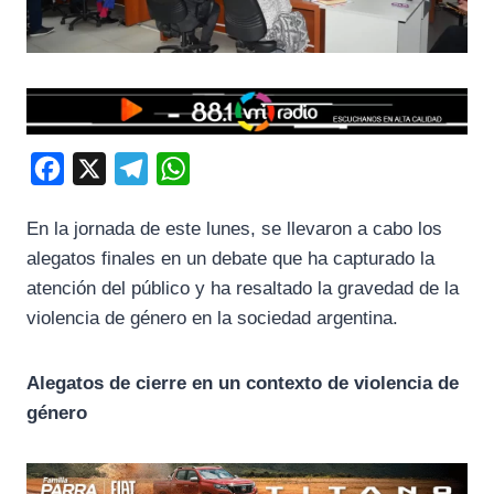
F
X
T
W
a
e
h
En la jornada de este lunes, se llevaron a cabo los
c
l
a
alegatos finales en un debate que ha capturado la
e
e
t
atención del público y ha resaltado la gravedad de la
b
g
s
violencia de género en la sociedad argentina.
o
r
A
o
a
p
Alegatos de cierre en un contexto de violencia de
k
m
p
género