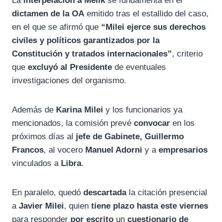
La
interpelación a Melik
se fundamenta en el
dictamen de la OA
emitido tras el estallido del caso,
en el que se afirmó que
“Milei ejerce sus derechos
civiles y políticos garantizados por la
Constitución y tratados internacionales”
, criterio
que
excluyó al Presidente
de eventuales
investigaciones del organismo.
Además de
Karina Milei
y los funcionarios ya
mencionados, la comisión prevé
convocar
en los
próximos días al
jefe de Gabinete, Guillermo
Francos
, al vocero
Manuel Adorni
y a
empresarios
vinculados a
Libra
.
En paralelo, quedó
descartada
la citación presencial
a
Javier Milei
, quien
tiene plazo hasta este viernes
para responder
por escrito
un
cuestionario de