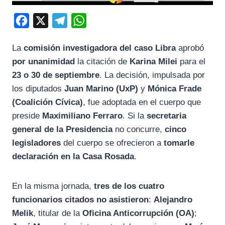
F
X
T
W
a
e
h
La
comisión investigadora del caso Libra
aprobó
c
l
a
por unanimidad
la citación de
Karina Milei
para el
e
e
t
23 o 30 de septiembre
. La decisión, impulsada por
b
g
s
los diputados
Juan Marino (UxP)
y
Mónica Frade
o
r
A
(Coalición Cívica)
, fue adoptada en el cuerpo que
o
a
p
preside
Maximiliano Ferraro
. Si la
secretaria
k
m
p
general de la Presidencia
no concurre,
cinco
legisladores
del cuerpo se ofrecieron a
tomarle
declaración en la Casa Rosada
.
En la misma jornada,
tres de los cuatro
funcionarios citados no asistieron
:
Alejandro
Melik
, titular de la
Oficina Anticorrupción (OA)
;