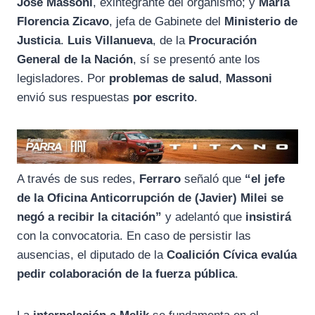
José Massoni
, exintegrante del organismo; y
María
Florencia Zicavo
, jefa de Gabinete del
Ministerio de
Justicia
.
Luis Villanueva
, de la
Procuración
General de la Nación
, sí se presentó ante los
legisladores. Por
problemas de salud
,
Massoni
envió sus respuestas
por escrito
.
A través de sus redes,
Ferraro
señaló que
“el jefe
de la Oficina Anticorrupción de (Javier) Milei se
negó a recibir la citación”
y adelantó que
insistirá
con la convocatoria. En caso de persistir las
ausencias, el diputado de la
Coalición Cívica
evalúa
pedir colaboración de la fuerza pública
.