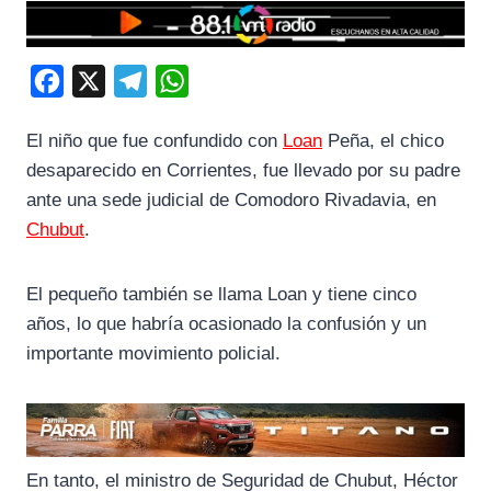
F
X
T
W
a
e
h
El niño que fue confundido con
Loan
Peña, el chico
c
l
a
desaparecido en Corrientes, fue llevado por su padre
e
e
t
ante una sede judicial de Comodoro Rivadavia, en
b
g
s
Chubut
.
o
r
A
o
a
p
El pequeño también se llama Loan y tiene cinco
k
m
p
años, lo que habría ocasionado la confusión y un
importante movimiento policial.
En tanto, el ministro de Seguridad de Chubut, Héctor