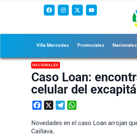
Villa Mercedes
Provinciales
Nacionales
NACIONALES
Caso Loan: encontr
celular del excapit
Facebook
X
Telegram
WhatsApp
Novedades en el caso Loan arrojan que
Caillava.