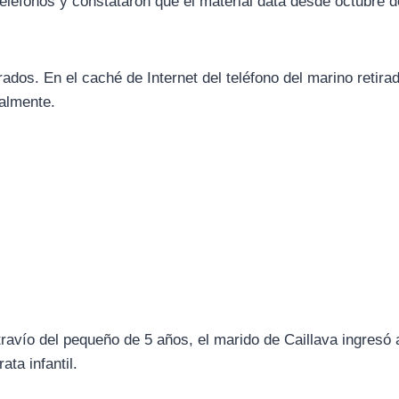
teléfonos y constataron que el material data desde octubre 
dos. En el caché de Internet del teléfono del marino retira
almente.
ravío del pequeño de 5 años, el marido de Caillava ingresó a
ta infantil.