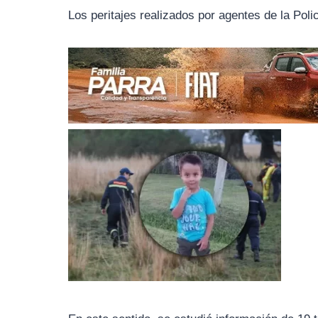
o
r
A
Los peritajes realizados por agentes de la Pol
o
a
p
k
m
p