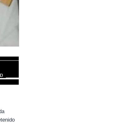
da
etenido