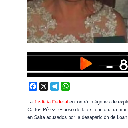
F
X
T
W
a
e
h
La
Justicia Federal
encontró imágenes de explot
c
l
a
Carlos Pérez, esposo de la ex funcionaria muni
e
e
t
en Salta acusados por la desaparición de Loan
b
g
s