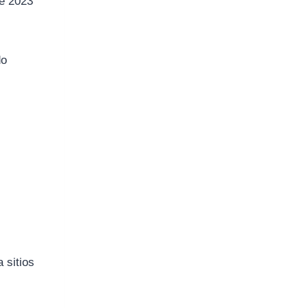
de 2023
do
 sitios