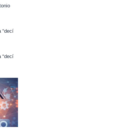
tonio
a “decí
a “decí