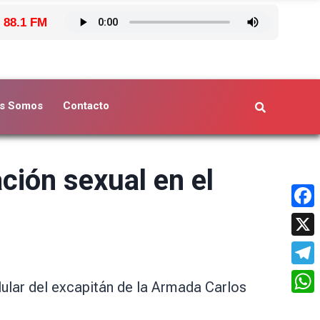
 88.1 FM
s Somos
Contacto
ción sexual en el
Face
X
Tele
ular del excapitán de la Armada Carlos
What