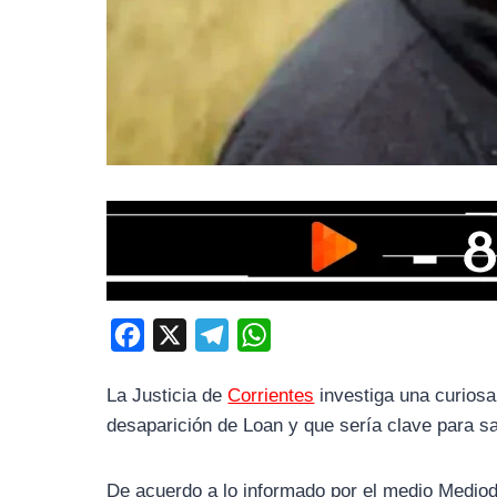
F
X
T
W
a
e
h
La Justicia de
Corrientes
investiga una curiosa
c
l
a
desaparición de Loan y que sería clave para s
e
e
t
b
g
s
De acuerdo a lo informado por el medio Mediodía