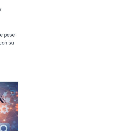
r
te pese
 con su