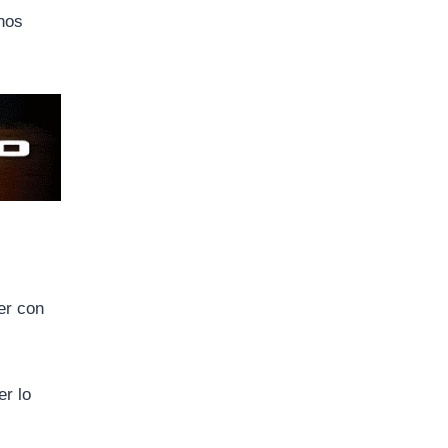
nos
er con
er lo