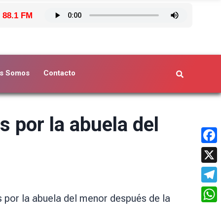
 88.1 FM
s Somos
Contacto
s por la abuela del
Face
X
Tele
s por la abuela del menor después de la
What