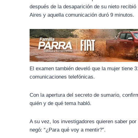
o
r
A
después de la desaparición de su nieto recib
o
a
p
Aires y aquella comunicación duró 9 minutos.
k
m
p
El examen también develó que la mujer tiene 3
comunicaciones telefónicas.
Con la apertura del secreto de sumario, confir
quién y de qué tema habló.
A su vez, los investigadores quieren saber por
negó: “¿Para qué voy a mentir?”.