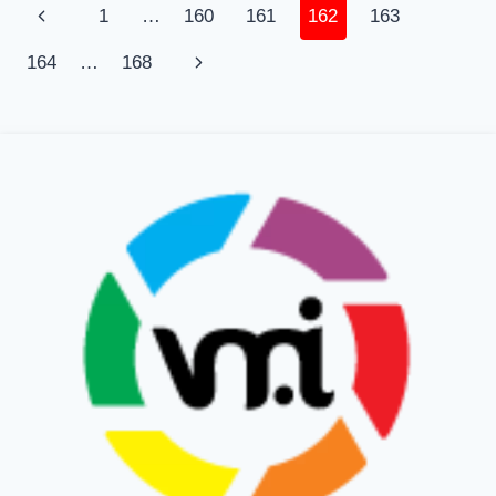
1
…
160
161
162
163
164
…
168