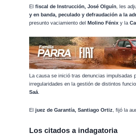
o
r
A
El
fiscal de Instrucción, José Olguín
, les ad
o
a
p
y en banda, peculado y defraudación a la ad
k
m
p
presunto vaciamiento del
Molino Fénix
y la
Ca
La causa se inició tras denuncias impulsadas 
irregularidades en la gestión de distintos func
Saá
.
El
juez de Garantía, Santiago Ortiz
, fijó la 
Los citados a indagatoria