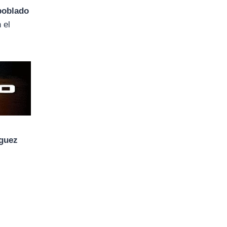
 poblado
 el
íguez