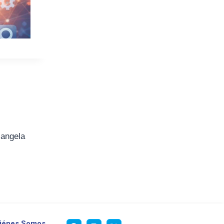
iangela
iénes Somos