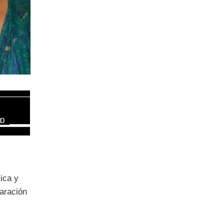
lica y
laración