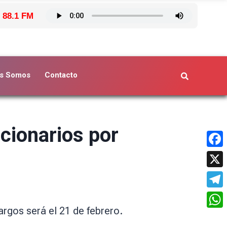
 88.1 FM
s Somos
Contacto
ncionarios por
Face
X
Tele
rgos será el 21 de febrero.
What