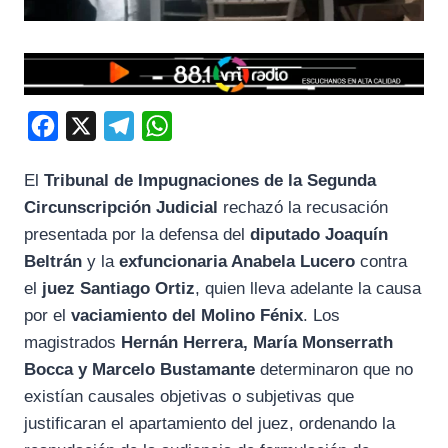
F
X
T
W
a
e
h
El
Tribunal de Impugnaciones de la Segunda
c
l
a
Circunscripción Judicial
rechazó la recusación
e
e
t
presentada por la defensa del
diputado Joaquín
b
g
s
Beltrán
y la
exfuncionaria Anabela Lucero
contra
o
r
A
el
juez Santiago Ortiz
, quien lleva adelante la causa
o
a
p
por el
vaciamiento del Molino Fénix
. Los
k
m
p
magistrados
Hernán Herrera, María Monserrath
Bocca y Marcelo Bustamante
determinaron que no
existían causales objetivas o subjetivas que
justificaran el apartamiento del juez, ordenando la