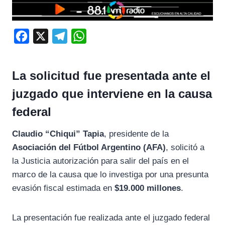
F
X
T
W
a
e
h
c
l
a
La solicitud fue presentada ante el
e
e
t
juzgado que interviene en la causa
b
g
s
federal
o
r
A
o
a
p
Claudio “Chiqui” Tapia
, presidente de la
k
m
p
Asociación del Fútbol Argentino (AFA)
, solicitó a
la Justicia autorización para salir del país en el
marco de la causa que lo investiga por una presunta
evasión fiscal estimada en
$19.000 millones
.
La presentación fue realizada ante el juzgado federal